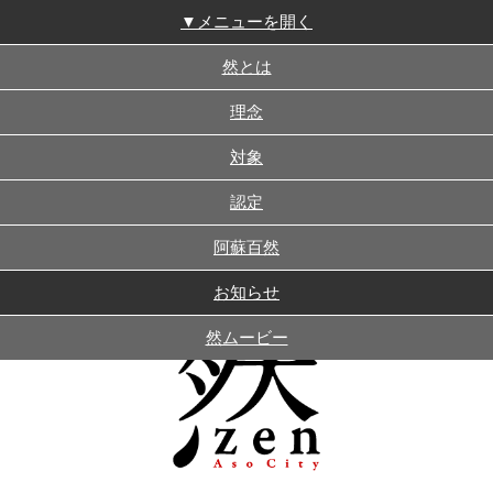
▼メニューを開く
然とは
理念
対象
認定
阿蘇百然
お知らせ
然ムービー